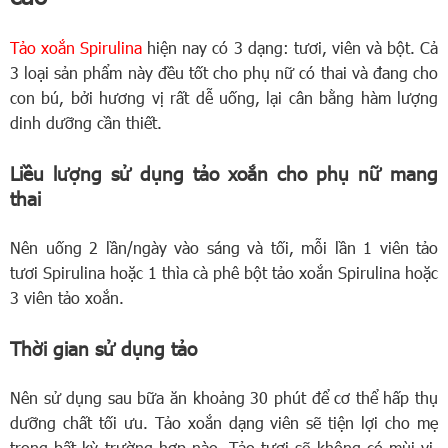
Tảo xoắn Spirulina
hiện nay có 3 dạng: tươi, viên và bột. Cả
3 loại sản phẩm này đều tốt cho phụ nữ có thai và đang cho
con bú, bởi hương vị rất dễ uống, lại cân bằng hàm lượng
dinh dưỡng cần thiết.
Liều lượng sử dụng tảo xoắn cho phụ nữ mang
thai
Nên uống 2 lần/ngày vào sáng và tối, mỗi lần 1 viên tảo
tươi Spirulina hoặc 1 thìa cà phê bột tảo xoắn Spirulina hoặc
3 viên tảo xoắn.
Thời gian sử dụng tảo
Nên sử dụng sau bữa ăn khoảng 30 phút để cơ thể hấp thụ
dưỡng chất tối ưu. Tảo xoắn dạng viên sẽ tiện lợi cho mẹ
trong bất kỳ trường hợp nào. Tảo tươi sẽ không có mùi vị,