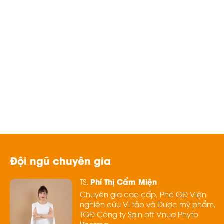
Đội ngũ chuyên gia
Phí Thị Cẩm Miện
TS.
Chuyên gia cao cấp, Phó GĐ Viện
nghiên cứu Vi tảo và Dược mỹ phẩm,
TGĐ Công ty Spin off Vnua Phyto