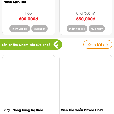
Nano Spirulina
Hộp
Chai (650 ml)
600,000đ
650,000đ
Thêm vào giỏ
Mua ngay
Thêm vào giỏ
Mua ngay
Xem tất cả
Sản phẩm Chăm sóc sức khoẻ
Rượu đông trùng hạ thảo
Viên tảo xoắn Phyco Gold