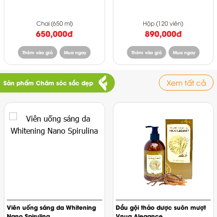
Chai (650 ml)
Hộp (120 viên)
650,000đ
890,000đ
Thêm vào giỏ
Mua ngay
Thêm vào giỏ
Mua ngay
Xem tất cả
Sản phẩm Chăm sóc sắc đẹp
Viên uống sáng da Whitening
Dầu gội thảo dược suôn mượt
Nano Spirulina
Vnua Alegance