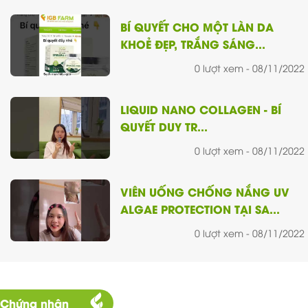
BÍ QUYẾT CHO MỘT LÀN DA
KHOẺ ĐẸP, TRẮNG SÁNG...
0 lượt xem - 08/11/2022
LIQUID NANO COLLAGEN - BÍ
QUYẾT DUY TR...
0 lượt xem - 08/11/2022
VIÊN UỐNG CHỐNG NẮNG UV
ALGAE PROTECTION TẠI SA...
0 lượt xem - 08/11/2022
CĂNG THẲNG, MỆT MỎI, NGỦ
KHÔNG ĐỦ GIẤC C...
Chứng nhận