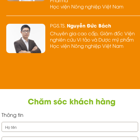
Pharma
Học viện Nông nghiệp Việt Nam
Nguyễn Đức Bách
PGS.TS.
Chuyên gia cao cấp, Giám đốc Viện
nghiên cứu Vi tảo và Dược mỹ phẩm
Học viện Nông nghiệp Việt Nam
Chăm sóc khách hàng
Thông tin