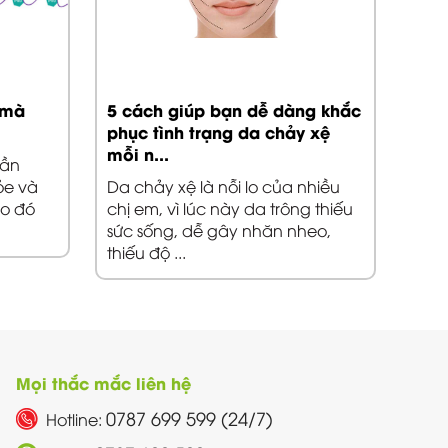
 mà
5 cách giúp bạn dễ dàng khắc
MÁC
phục tình trạng da chảy xệ
SẠC
mỗi n...
LÔN
hần
ỏe và
Da chảy xệ là nỗi lo của nhiều
Làm 
do đó
chị em, vì lúc này da trông thiếu
lông
sức sống, dễ gây nhăn nheo,
nhiề
thiếu độ ...
chân
Mọi thắc mắc liên hệ
0787 699 599 (24/7)
Hotline: