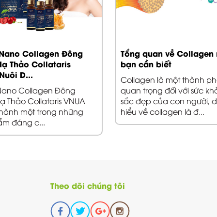
 Nano Collagen Đông
Tổng quan về Collagen
Hạ Thảo Collataris
bạn cần biết
Nuôi D...
Collagen là một thành p
 Nano Collagen Đông
quan trọng đối với sức kh
ạ Thảo Collataris VNUA
sắc đẹp của con người, 
thành một trong những
hiểu về collagen là đ...
ẩm đáng c...
Theo dõi chúng tôi