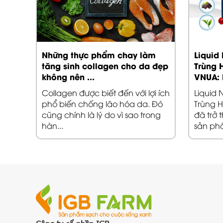
o
Những thực phẩm chay làm
Liquid
ị
tăng sinh collagen cho da đẹp
Trùng 
không nên ...
VNUA: 
 ngày
Collagen được biết đến với lợi ích
Liquid
 nhờ
phổ biến chống lão hóa da. Đó
Trùng H
,
cũng chính là lý do vì sao trong
đã trở 
hàn...
sản ph