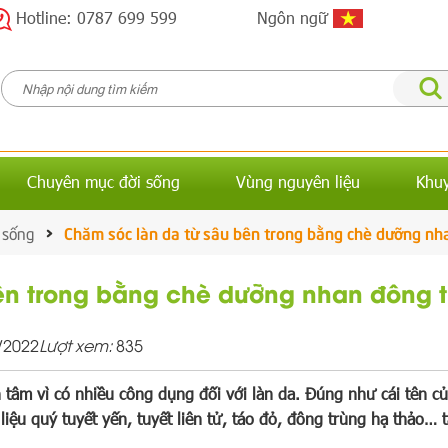
Hotline: 0787 699 599
Ngôn ngữ
Chuyên mục đời sống
Vùng nguyên liệu
Khu
 sống
Chăm sóc làn da từ sâu bên trong bằng chè dưỡng nh
ên trong bằng chè dưỡng nhan đông t
/2022
Lượt xem:
835
âm vì có nhiều công dụng đối với làn da. Đúng như cái tên của
 liệu quý tuyết yến, tuyết liên tử, táo đỏ, đông trùng hạ thảo…