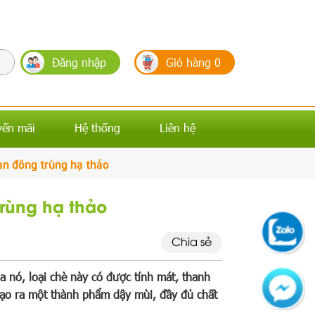
Đăng nhập
Giỏ hàng
0
yến mãi
Hệ thống
Liên hệ
an đông trùng hạ thảo
rùng hạ thảo
Chia sẻ
 nó, loại chè này có được tính mát, thanh
 tạo ra một thành phẩm dậy mùi, đầy đủ chất