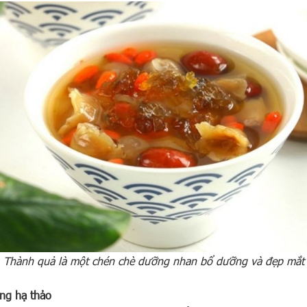
Thành quả là một chén chè dưỡng nhan bổ dưỡng và đẹp mắt
ng hạ thảo