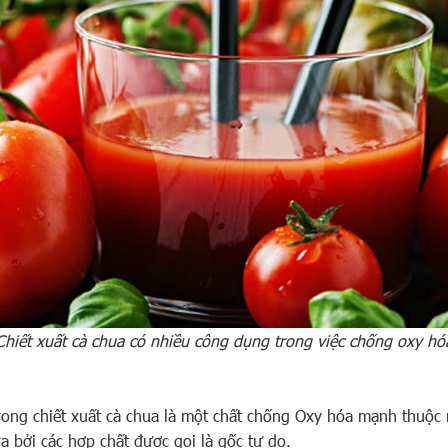
Chiết xuất cà chua có nhiều công dụng trong việc chống oxy hó
rong chiết xuất cà chua là một chất chống Oxy hóa mạnh thuộc
a bởi các hợp chất được gọi là gốc tự do.