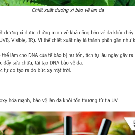
Chiết xuất dương xỉ bảo vệ làn da
xuất dương xỉ được chứng minh về khả năng bảo vệ da khỏi cháy
UVB, Visible, IR). Vì thế chiết xuất này là thành phần gần nh
 thể làm cho DNA của tế bào bị hư tổn, tích tụ lâu ngày gây r
c đẩy sửa chữa, tái tạo DNA bảo vệ da.
 tự do tạo ra do bức xạ mặt trời.
xy hóa mạnh, bảo vệ làn da khỏi tổn thương từ tia UV